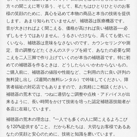
方々の聞こえに寄り添う、そして、私たちはひとりひとりのお客
様の笑顔のために、真心を込めて本物の商品と本当の技術を提供
します。 あまり知られていませんが、補聴器は医療機器です。
音が大きければよく聞こえる、価格が高ければ良い補聴器──必
ずしもそうではありません。うるさいだけなら、高くても使いに
くいなら、補聴器は意味をなさないのです。カウンセリングや測
定、音の調整などたくさんのステップを経て、あなたの必要な聞
こえを二人三脚で作り上げていくのが本当の補聴器です。特に初
めての補聴器を作るときは、どうしたらいいかわからないもの。
ご購入前に、補聴器の値段や性能など、ご利用の方に良い評判の
無料貸し出し（2週間の無料レンタル）で吟味してください。障
害者福祉の対応店でもありますので、お気軽にご相談ください。
補聴器の荒木では、つねに適切なご調整や点検・アドバイスが出
来るように、長い時間をかけて技術を培った認定補聴器技能者が
各店に在籍しています。
補聴器の荒木の理念は、“一人でも多くの人に聞こえるよろこび
を120%提供する”こと。 だから私たちは、大切なお客様であるあ
なたの笑顔と安心のために、技術と知識を磨いています。