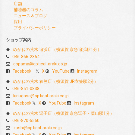
店舗
補聴器のコラム
ニュース＆ブログ
採用
プライバシーポリシー
ショップ案内
めがねの荒木 追浜店（横須賀 京急追浜駅1分）
046-866-2364
oppama@optical-araki.co.jp
Facebook
X
YouTube
Instagram
めがねの荒木 衣笠店（横須賀 JR衣笠駅2分）
046-851-0838
kinugasa@optical-araki.co.jp
Facebook
X
YouTube
Instagram
めがねの荒木 逗子店（横須賀 京急逗子・葉山駅1分）
046-870-5560
zushi@optical-araki.co.jp
Facebook
X
YouTube
Instagram