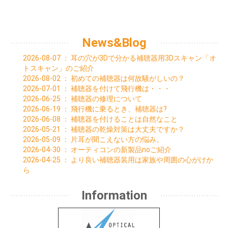
08月 (1)
01月 (6)
02月 (6)
03月 (7)
04月 (7)
05月 (3)
06月 (5)
04月 (2)
08月 (2)
06月 (1)
01月 (4)
02月 (5)
03月 (7)
04月 (4)
05月 (6)
03月 (4)
07月 (1)
04月 (2)
01月 (7)
02月 (7)
03月 (4)
04月 (1)
01月 (3)
05月 (1)
02月 (1)
01月 (9)
02月 (3)
03月 (1)
News&Blog
03月 (1)
01月 (1)
01月 (3)
02月 (2)
02月 (3)
2026-08-07
：
耳の穴が3Dで分かる補聴器用3Dスキャン「オ
01月 (4)
トスキャン」のご紹介
2026-08-02
：
初めての補聴器は何故騒がしいの？
2026-07-01
：
補聴器を付けて飛行機は・・・
2026-06-25
：
補聴器の修理について
2026-06-19
：
飛行機に乗るとき、補聴器は?
2026-06-08
：
補聴器を付けることは自然なこと
2026-05-21
：
補聴器の乾燥対策は大丈夫ですか？
2026-05-09
：
片耳が聞こえない方の悩み。
2026-04-30
：
オーティコンの新製品noご紹介
2026-04-25
：
より良い補聴器装用は家族や周囲の心がけか
ら
Information