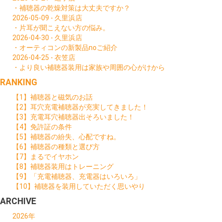
・補聴器の乾燥対策は大丈夫ですか？
2026-05-09 - 久里浜店
・片耳が聞こえない方の悩み。
2026-04-30 - 久里浜店
・オーティコンの新製品noご紹介
2026-04-25 - 衣笠店
・より良い補聴器装用は家族や周囲の心がけから
RANKING
【1】補聴器と磁気のお話
【2】耳穴充電補聴器が充実してきました！
【3】充電耳穴補聴器出そろいました！
【4】免許証の条件
【5】補聴器の紛失、心配ですね。
【6】補聴器の種類と選び方
【7】まるでイヤホン
【8】補聴器装用はトレーニング
【9】「充電補聴器、充電器はいろいろ」
【10】補聴器を装用していただく思いやり
ARCHIVE
2026年