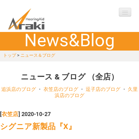
News&Blog
ご挨拶
トップ
>
ニュース＆ブログ
購入の流れ
アフターケア
ニュース & ブログ （全店）
製品
追浜店のブログ
・
衣笠店のブログ
・
逗子店のブログ
・
久里
浜店のブログ
Q&A
[
衣笠店
] 2020-10-27
お客様の声
シグニア新製品『X』
ご相談予約