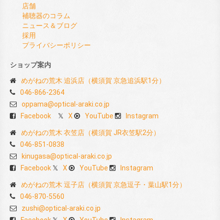
店舗
補聴器のコラム
ニュース＆ブログ
採用
プライバシーポリシー
ショップ案内
めがねの荒木 追浜店（横須賀 京急追浜駅1分）
046-866-2364
oppama@optical-araki.co.jp
Facebook
X
YouTube
Instagram
めがねの荒木 衣笠店（横須賀 JR衣笠駅2分）
046-851-0838
kinugasa@optical-araki.co.jp
Facebook
X
YouTube
Instagram
めがねの荒木 逗子店（横須賀 京急逗子・葉山駅1分）
046-870-5560
zushi@optical-araki.co.jp