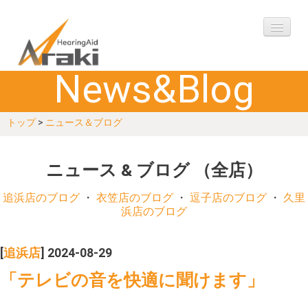
News&Blog
ご挨拶
トップ
>
ニュース＆ブログ
購入の流れ
アフターケア
ニュース & ブログ （全店）
製品
追浜店のブログ
・
衣笠店のブログ
・
逗子店のブログ
・
久里
浜店のブログ
Q&A
[
追浜店
] 2024-08-29
お客様の声
「テレビの音を快適に聞けます」
ご相談予約