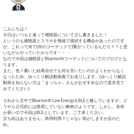
こんにちは！
今日はいつもと違って補聴器について少し書きました！
というのも補聴器とスマホを無線で接続する機会があったのです
が、これって何で(何のコーデックで)繋がっているんだろ？？と思
いながらやっていたからです・・・
なので今回は補聴器とBluetoothコーデックについてのブログとな
ります。
また、色々書いた結果自分でも何を言いたいのかよくわからなく
なったため、ゆっくり解説動画風でお送りします。(ゆっくり解説
動画を知らない方は「まっちゃ」さんがおすすめなので是非見て
みてください)
それから文中でBluetooth Low EnergyをBLEと略していますが、ど
うやら公式的には推奨していない略称のようです。しかし、名前
が長いので今回はBLEとしています。ご了承ください。
立ち絵はありません。商用利用？じゃない気がしますが念のた
め。