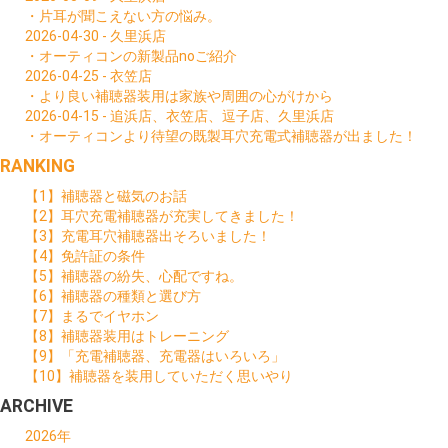
・片耳が聞こえない方の悩み。
2026-04-30 - 久里浜店
・オーティコンの新製品noご紹介
2026-04-25 - 衣笠店
・より良い補聴器装用は家族や周囲の心がけから
2026-04-15 - 追浜店、衣笠店、逗子店、久里浜店
・オーティコンより待望の既製耳穴充電式補聴器が出ました！
RANKING
【1】補聴器と磁気のお話
【2】耳穴充電補聴器が充実してきました！
【3】充電耳穴補聴器出そろいました！
【4】免許証の条件
【5】補聴器の紛失、心配ですね。
【6】補聴器の種類と選び方
【7】まるでイヤホン
【8】補聴器装用はトレーニング
【9】「充電補聴器、充電器はいろいろ」
【10】補聴器を装用していただく思いやり
ARCHIVE
2026年