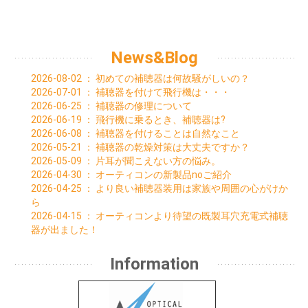
09月 (4)
08月 (1)
01月 (6)
02月 (6)
03月 (7)
04月 (7)
05月 (3)
06月 (5)
04月 (2)
08月 (2)
06月 (1)
01月 (4)
02月 (5)
03月 (7)
04月 (4)
05月 (6)
03月 (4)
07月 (1)
04月 (2)
01月 (7)
02月 (7)
03月 (4)
04月 (1)
01月 (3)
05月 (1)
02月 (1)
01月 (9)
02月 (3)
03月 (1)
News&Blog
03月 (1)
01月 (1)
01月 (3)
02月 (2)
02月 (3)
2026-08-02
：
初めての補聴器は何故騒がしいの？
01月 (4)
2026-07-01
：
補聴器を付けて飛行機は・・・
2026-06-25
：
補聴器の修理について
2026-06-19
：
飛行機に乗るとき、補聴器は?
2026-06-08
：
補聴器を付けることは自然なこと
2026-05-21
：
補聴器の乾燥対策は大丈夫ですか？
2026-05-09
：
片耳が聞こえない方の悩み。
2026-04-30
：
オーティコンの新製品noご紹介
2026-04-25
：
より良い補聴器装用は家族や周囲の心がけか
ら
2026-04-15
：
オーティコンより待望の既製耳穴充電式補聴
器が出ました！
Information