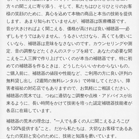
方々の聞こえに寄り添う、そして、私たちはひとりひとりのお客
様の笑顔のために、真心を込めて本物の商品と本当の技術を提供
します。 あまり知られていませんが、補聴器は医療機器です。
音が大きければよく聞こえる、価格が高ければ良い補聴器──必
ずしもそうではありません。うるさいだけなら、高くても使いに
くいなら、補聴器は意味をなさないのです。カウンセリングや測
定、音の調整などたくさんのステップを経て、あなたの必要な聞
こえを二人三脚で作り上げていくのが本当の補聴器です。特に初
めての補聴器を作るときは、どうしたらいいかわからないもの。
ご購入前に、補聴器の値段や性能など、ご利用の方に良い評判の
無料貸し出し（2週間の無料レンタル）で吟味してください。障
害者福祉の対応店でもありますので、お気軽にご相談ください。
補聴器の荒木では、つねに適切なご調整や点検・アドバイスが出
来るように、長い時間をかけて技術を培った認定補聴器技能者が
各店に在籍しています。
補聴器の荒木の理念は、“一人でも多くの人に聞こえるよろこび
を120%提供する”こと。 だから私たちは、大切なお客様であるあ
なたの笑顔と安心のために、技術と知識を磨いています。