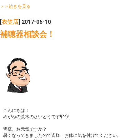
＞＞続きを見る
[
衣笠店
] 2017-06-10
補聴器相談会！
こんにちは！
めがねの荒木のさいとうです!(^^)!
皆様、お元気ですか？
暑くなってきましたので皆様、お体に気を付けてください。