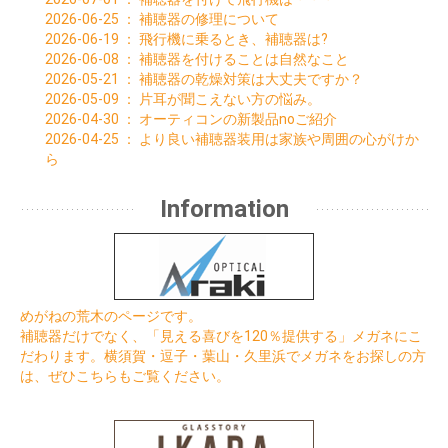
2026-06-25
：
補聴器の修理について
2026-06-19
：
飛行機に乗るとき、補聴器は?
2026-06-08
：
補聴器を付けることは自然なこと
2026-05-21
：
補聴器の乾燥対策は大丈夫ですか？
2026-05-09
：
片耳が聞こえない方の悩み。
2026-04-30
：
オーティコンの新製品noご紹介
2026-04-25
：
より良い補聴器装用は家族や周囲の心がけか
ら
Information
めがねの荒木のページです。
補聴器だけでなく、「見える喜びを120％提供する」メガネにこ
だわります。横須賀・逗子・葉山・久里浜でメガネをお探しの方
は、ぜひこちらもご覧ください。