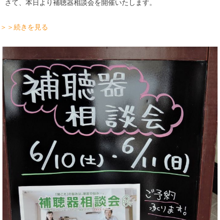
さて、本日より補聴器相談会を開催いたします。
＞＞続きを見る