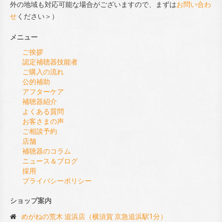
外の地域も対応可能な場合がございますので、まずは
お問い合わ
せ
ください＞）
メニュー
ご挨拶
認定補聴器技能者
ご購入の流れ
公的補助
アフターケア
補聴器紹介
よくある質問
お客さまの声
ご相談予約
店舗
補聴器のコラム
ニュース＆ブログ
採用
プライバシーポリシー
ショップ案内
めがねの荒木 追浜店（横須賀 京急追浜駅1分）