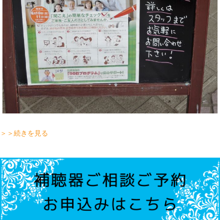
＞＞続きを見る