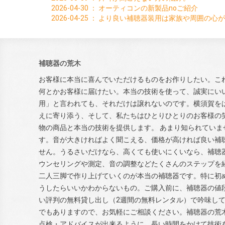
2026-04-30
：
オーティコンの新製品noご紹介
2026-04-25
：
より良い補聴器装用は家族や周囲の心が
補聴器の荒木
お客様に本当に喜んでいただけるものをお作りしたい。こ
何とかお客様に届けたい。本当の技術を使って、誠実にい
用」と言われても、それだけは譲れないのです。横須賀を
えに寄り添う、そして、私たちはひとりひとりのお客様の
物の商品と本当の技術を提供します。 あまり知られていま
す。音が大きければよく聞こえる、価格が高ければ良い補
せん。うるさいだけなら、高くても使いにくいなら、補聴
ウンセリングや測定、音の調整などたくさんのステップを
二人三脚で作り上げていくのが本当の補聴器です。特に初
うしたらいいかわからないもの。ご購入前に、補聴器の値
い評判の無料貸し出し（2週間の無料レンタル）で吟味し
でもありますので、お気軽にご相談ください。補聴器の荒
点検・アドバイスが出来るように、長い時間をかけて技術