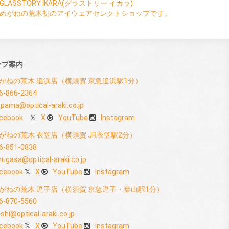
GLASSTORY IKARA(グラストリー イカラ)
めがねの荒木初のアイウェアセレクトショップです。
ップ案内
がねの荒木 追浜店（横須賀 京急追浜駅1分）
6-866-2364
pama@optical-araki.co.jp
cebook
X
YouTube
Instagram
がねの荒木 衣笠店（横須賀 JR衣笠駅2分）
6-851-0838
nugasa@optical-araki.co.jp
cebook
X
YouTube
Instagram
がねの荒木 逗子店（横須賀 京急逗子・葉山駅1分）
6-870-5560
shi@optical-araki.co.jp
cebook
X
YouTube
Instagram