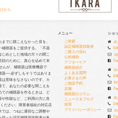
けから
メニュー
ショ
ご挨拶
れまでに聴こえなかった音を、
め
認定補聴器技能者
い補聴器をご提供する。「不器
04
ご購入の流れ
はじめとした地域の方々の聞こ
op
公的補助
笑顔のために、真心を込めて本
Fa
アフターケア
せんが、補聴器は医療機器で
補聴器紹介
め
よくある質問
聴器──必ずしもそうではありま
04
お客さまの声
器は意味をなさないのです。カ
ki
ご相談予約
経て、あなたの必要な聞こえを
店舗
Fa
めての補聴器を作るときは、ど
補聴器のコラム
め
段や性能など、ご利用の方に良
ニュース＆ブログ
04
採用
てください。障害者福祉の対応店
プライバシーポリシー
zu
木では、つねに適切なご調整や
Fa
を培った認定補聴器技能者が各