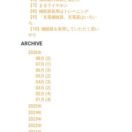
【7】まるでイヤホン
【8】補聴器装用はトレーニング
【9】「充電補聴器、充電器はいろい
ろ」
【10】補聴器を装用していただく思い
やり
ARCHIVE
2026年
08月 (2)
07月 (1)
06月 (3)
05月 (2)
04月 (3)
03月 (2)
02月 (4)
01月 (4)
2025年
12月 (1)
2024年
11月 (4)
12月 (4)
2023年
10月 (5)
11月 (4)
12月 (3)
2022年
09月 (3)
10月 (5)
11月 (4)
12月 (10)