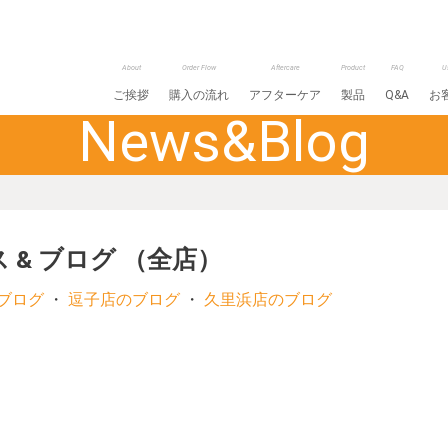
About
Order Flow
Aftercare
Product
FAQ
U
ご挨拶
購入の流れ
アフターケア
製品
Q&A
お
News&Blog
 & ブログ （全店）
ブログ
・
逗子店のブログ
・
久里浜店のブログ