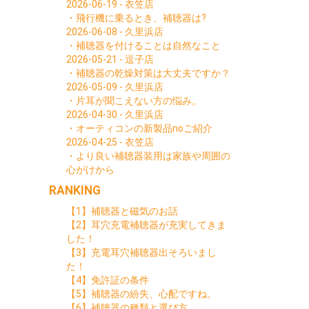
2026-06-19 - 衣笠店
・飛行機に乗るとき、補聴器は?
2026-06-08 - 久里浜店
・補聴器を付けることは自然なこと
2026-05-21 - 逗子店
・補聴器の乾燥対策は大丈夫ですか？
2026-05-09 - 久里浜店
・片耳が聞こえない方の悩み。
2026-04-30 - 久里浜店
・オーティコンの新製品noご紹介
2026-04-25 - 衣笠店
・より良い補聴器装用は家族や周囲の
心がけから
RANKING
【1】補聴器と磁気のお話
【2】耳穴充電補聴器が充実してきま
した！
【3】充電耳穴補聴器出そろいまし
た！
【4】免許証の条件
【5】補聴器の紛失、心配ですね。
【6】補聴器の種類と選び方