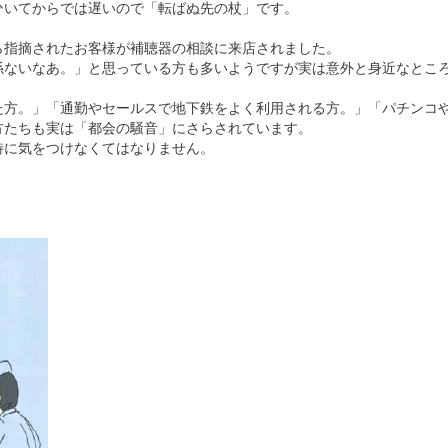
ひいてからでは遅いので「転ばぬ先の杖」です。
ら指摘されたお客様が補聴器の相談に来店されました。
係ないなあ。」と思っている方も多いようですが実は意外と身近なとこ
た方。」「通勤やセールスで地下鉄をよく利用される方。」「パチンコ
方たちも実は「都会の騒音」にさらされています。
特に気をつけなくてはなりません。