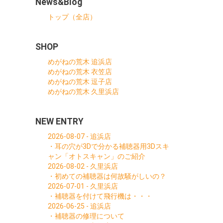
News&Blog
トップ（全店）
SHOP
めがねの荒木 追浜店
めがねの荒木 衣笠店
めがねの荒木 逗子店
めがねの荒木 久里浜店
NEW ENTRY
2026-08-07 - 追浜店
・耳の穴が3Dで分かる補聴器用3Dスキ
ャン「オトスキャン」のご紹介
2026-08-02 - 久里浜店
・初めての補聴器は何故騒がしいの？
2026-07-01 - 久里浜店
・補聴器を付けて飛行機は・・・
2026-06-25 - 追浜店
・補聴器の修理について