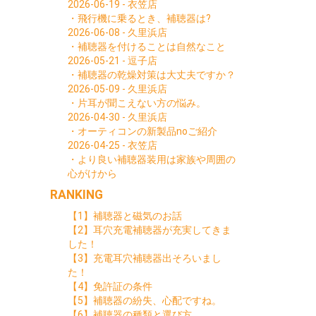
2026-06-19 - 衣笠店
・飛行機に乗るとき、補聴器は?
2026-06-08 - 久里浜店
・補聴器を付けることは自然なこと
2026-05-21 - 逗子店
・補聴器の乾燥対策は大丈夫ですか？
2026-05-09 - 久里浜店
・片耳が聞こえない方の悩み。
2026-04-30 - 久里浜店
・オーティコンの新製品noご紹介
2026-04-25 - 衣笠店
・より良い補聴器装用は家族や周囲の
心がけから
RANKING
【1】補聴器と磁気のお話
【2】耳穴充電補聴器が充実してきま
した！
【3】充電耳穴補聴器出そろいまし
た！
【4】免許証の条件
【5】補聴器の紛失、心配ですね。
【6】補聴器の種類と選び方