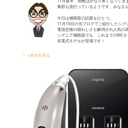
11月後半、朝晩はかなり寒くなってき
風邪も流行っているようです、みなさ
今日は補聴器の話題をひとつ。
11月15日の当ブログでご紹介したシ
電池交換の煩わしさも解消され人気の
シグニア補聴器でも、これまでのRIC
充電式モデルが登場です！
＞＞続きを見る