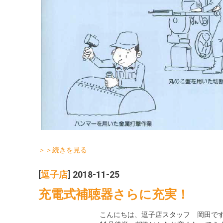
＞＞続きを見る
[
逗子店
] 2018-11-25
充電式補聴器さらに充実！
こんにちは、逗子店スタッフ 岡田で