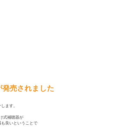
が発売されました
介します。
掛け式補聴器が
感も良いということで