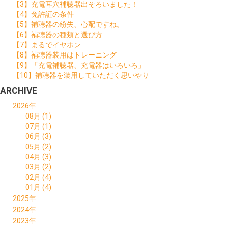
【3】充電耳穴補聴器出そろいました！
【4】免許証の条件
【5】補聴器の紛失、心配ですね。
【6】補聴器の種類と選び方
【7】まるでイヤホン
【8】補聴器装用はトレーニング
【9】「充電補聴器、充電器はいろいろ」
【10】補聴器を装用していただく思いやり
ARCHIVE
2026年
08月 (1)
07月 (1)
06月 (3)
05月 (2)
04月 (3)
03月 (2)
02月 (4)
01月 (4)
2025年
12月 (1)
2024年
11月 (4)
12月 (4)
2023年