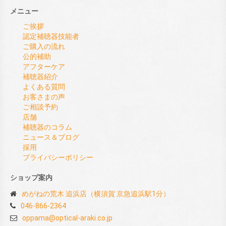
メニュー
ご挨拶
認定補聴器技能者
ご購入の流れ
公的補助
アフターケア
補聴器紹介
よくある質問
お客さまの声
ご相談予約
店舗
補聴器のコラム
ニュース＆ブログ
採用
プライバシーポリシー
ショップ案内
めがねの荒木 追浜店（横須賀 京急追浜駅1分）
046-866-2364
oppama@optical-araki.co.jp