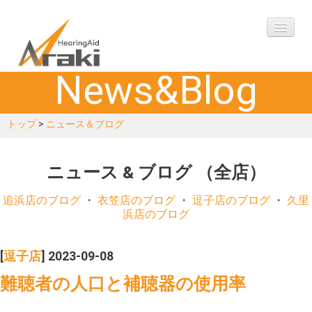
News&Blog
ご挨拶
トップ
>
ニュース＆ブログ
購入の流れ
アフターケア
ニュース & ブログ （全店）
製品
追浜店のブログ
・
衣笠店のブログ
・
逗子店のブログ
・
久里
浜店のブログ
Q&A
[
逗子店
] 2023-09-08
お客様の声
難聴者の人口と補聴器の使用率
ご相談予約