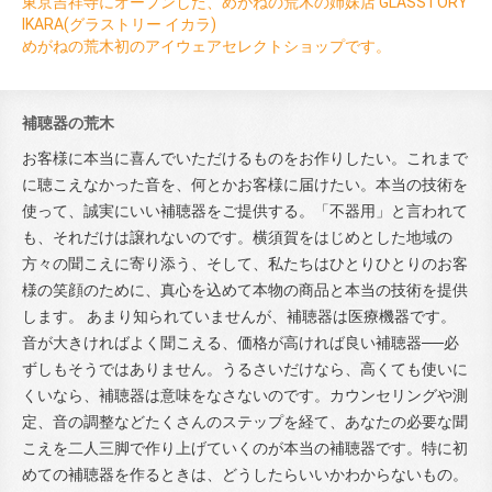
東京吉祥寺にオープンした、めがねの荒木の姉妹店 GLASSTORY
IKARA(グラストリー イカラ)
めがねの荒木初のアイウェアセレクトショップです。
補聴器の荒木
お客様に本当に喜んでいただけるものをお作りしたい。これまで
に聴こえなかった音を、何とかお客様に届けたい。本当の技術を
使って、誠実にいい補聴器をご提供する。「不器用」と言われて
も、それだけは譲れないのです。横須賀をはじめとした地域の
方々の聞こえに寄り添う、そして、私たちはひとりひとりのお客
様の笑顔のために、真心を込めて本物の商品と本当の技術を提供
します。 あまり知られていませんが、補聴器は医療機器です。
音が大きければよく聞こえる、価格が高ければ良い補聴器──必
ずしもそうではありません。うるさいだけなら、高くても使いに
くいなら、補聴器は意味をなさないのです。カウンセリングや測
定、音の調整などたくさんのステップを経て、あなたの必要な聞
こえを二人三脚で作り上げていくのが本当の補聴器です。特に初
めての補聴器を作るときは、どうしたらいいかわからないもの。