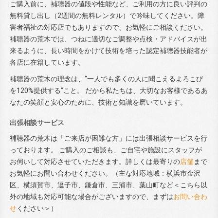
ご購入前に、補聴器の値段や性能など、ご利用の方に良い評判の
無料貸し出し（2週間の無料レンタル）で吟味してください。障
害者福祉の対応店でもありますので、お気軽にご相談ください。
補聴器の荒木では、つねに適切なご調整や点検・アドバイスが出
来るように、長い時間をかけて技術を培った認定補聴器技能者が
各店に在籍しています。
補聴器の荒木の理念は、“一人でも多くの人に聞こえるよろこび
を120%提供する”こと。 だから私たちは、大切なお客様であるあ
なたの笑顔と安心のために、技術と知識を磨いています。
出張相談サービス
補聴器の荒木は「ご来店が困難な方」には出張相談サービスを行
っております。 ご購入のご相談も、ご自宅や施設にスタッフが
お伺いして対応させていただきます。詳しくは最寄りの
店舗
まで
お気軽にお問い合わせください。（主な対応地域：横浜市金沢
区、横須賀市、逗子市、鎌倉市、三浦市、葉山町など＜こちら以
外の地域も対応可能な場合がございますので、まずは
お問い合わ
せ
ください＞）