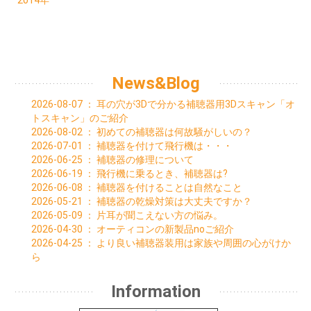
2014年
01月 (1)
04月 (1)
06月 (1)
05月 (1)
01月 (1)
03月 (3)
05月 (1)
02月 (1)
02月 (3)
03月 (1)
01月 (3)
01月 (1)
News&Blog
2026-08-07
：
耳の穴が3Dで分かる補聴器用3Dスキャン「オ
トスキャン」のご紹介
2026-08-02
：
初めての補聴器は何故騒がしいの？
2026-07-01
：
補聴器を付けて飛行機は・・・
2026-06-25
：
補聴器の修理について
2026-06-19
：
飛行機に乗るとき、補聴器は?
2026-06-08
：
補聴器を付けることは自然なこと
2026-05-21
：
補聴器の乾燥対策は大丈夫ですか？
2026-05-09
：
片耳が聞こえない方の悩み。
2026-04-30
：
オーティコンの新製品noご紹介
2026-04-25
：
より良い補聴器装用は家族や周囲の心がけか
ら
Information