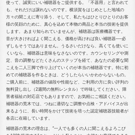
使って、誠実にいい補聴器をご提供する。「不器用」と言われて
も、それだけは譲れないのです。横須賀をはじめとした地域の
方々の聞こえに寄り添う、そして、私たちはひとりひとりのお客
様の笑顔のために、真心を込めて本物の商品と本当の技術を提供
します。 あまり知られていませんが、補聴器は医療機器です。
音が大きければよく聞こえる、価格が高ければ良い補聴器──必
ずしもそうではありません。うるさいだけなら、高くても使いに
くいなら、補聴器は意味をなさないのです。カウンセリングや測
定、音の調整などたくさんのステップを経て、あなたの必要な聞
こえを二人三脚で作り上げていくのが本当の補聴器です。特に初
めての補聴器を作るときは、どうしたらいいかわからないもの。
ご購入前に、補聴器の値段や性能など、ご利用の方に良い評判の
無料貸し出し（2週間の無料レンタル）で吟味してください。障
害者福祉の対応店でもありますので、お気軽にご相談ください。
補聴器の荒木では、つねに適切なご調整や点検・アドバイスが出
来るように、長い時間をかけて技術を培った認定補聴器技能者が
各店に在籍しています。
補聴器の荒木の理念は、“一人でも多くの人に聞こえるよろこび