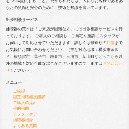
を120%提供する”こと。 だから私たちは、大切なお客様であるあ
なたの笑顔と安心のために、技術と知識を磨いています。
出張相談サービス
補聴器の荒木は「ご来店が困難な方」には出張相談サービスを行
っております。 ご購入のご相談も、ご自宅や施設にスタッフが
お伺いして対応させていただきます。詳しくは最寄りの
店舗
まで
お気軽にお問い合わせください。（主な対応地域：横浜市金沢
区、横須賀市、逗子市、鎌倉市、三浦市、葉山町など＜こちら以
外の地域も対応可能な場合がございますので、まずは
お問い合わ
せ
ください＞）
メニュー
ご挨拶
認定補聴器技能者
ご購入の流れ
公的補助
アフターケア
補聴器紹介
よくある質問