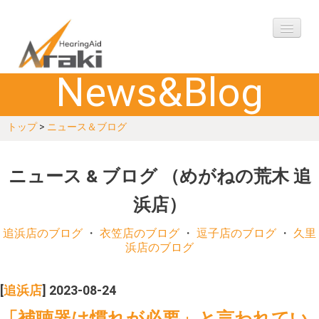
News&Blog
ご挨拶
トップ
>
ニュース＆ブログ
購入の流れ
アフターケア
ニュース & ブログ （めがねの荒木 追
浜店）
製品
追浜店のブログ
・
衣笠店のブログ
・
逗子店のブログ
・
久里
Q&A
浜店のブログ
お客様の声
[
追浜店
] 2023-08-24
「補聴器は慣れが必要」と言われてい
ご相談予約