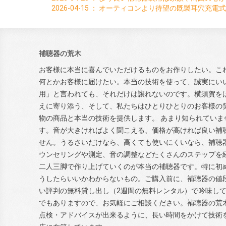
2026-04-15
：
オーティコンより待望の既製耳穴充電式
補聴器の荒木
お客様に本当に喜んでいただけるものをお作りしたい。こ
何とかお客様に届けたい。本当の技術を使って、誠実にい
用」と言われても、それだけは譲れないのです。横須賀を
えに寄り添う、そして、私たちはひとりひとりのお客様の
物の商品と本当の技術を提供します。 あまり知られていま
す。音が大きければよく聞こえる、価格が高ければ良い補
せん。うるさいだけなら、高くても使いにくいなら、補聴
ウンセリングや測定、音の調整などたくさんのステップを
二人三脚で作り上げていくのが本当の補聴器です。特に初
うしたらいいかわからないもの。ご購入前に、補聴器の値
い評判の無料貸し出し（2週間の無料レンタル）で吟味し
でもありますので、お気軽にご相談ください。補聴器の荒
点検・アドバイスが出来るように、長い時間をかけて技術