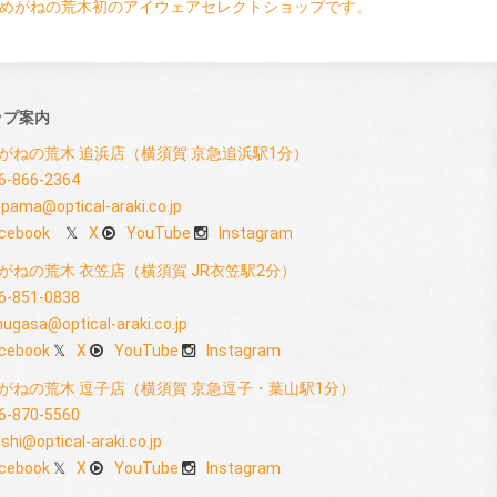
めがねの荒木初のアイウェアセレクトショップです。
ップ案内
がねの荒木 追浜店（横須賀 京急追浜駅1分）
6-866-2364
pama@optical-araki.co.jp
cebook
X
YouTube
Instagram
がねの荒木 衣笠店（横須賀 JR衣笠駅2分）
6-851-0838
nugasa@optical-araki.co.jp
cebook
X
YouTube
Instagram
がねの荒木 逗子店（横須賀 京急逗子・葉山駅1分）
6-870-5560
shi@optical-araki.co.jp
cebook
X
YouTube
Instagram