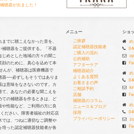
補聴器が出ました！
メニュー
ショ
ご挨拶
れまでに聴こえなかった音を、
め
認定補聴器技能者
い補聴器をご提供する。「不器
04
ご購入の流れ
はじめとした地域の方々の聞こ
op
公的補助
笑顔のために、真心を込めて本
Fa
アフターケア
せんが、補聴器は医療機器で
補聴器紹介
め
よくある質問
聴器──必ずしもそうではありま
04
お客さまの声
器は意味をなさないのです。カ
ki
ご相談予約
経て、あなたの必要な聞こえを
店舗
Fa
めての補聴器を作るときは、ど
補聴器のコラム
め
段や性能など、ご利用の方に良
ニュース＆ブログ
04
採用
てください。障害者福祉の対応店
プライバシーポリシー
zu
木では、つねに適切なご調整や
Fa
を培った認定補聴器技能者が各