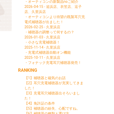
・オーティコンの新製品noご紹介
2026-04-15 - 追浜店、衣笠店、逗子
店、久里浜店
・オーティコンより待望の既製耳穴充
電式補聴器が出ました！
2026-02-25 - 久里浜店
・補聴器の調整って何するの？
2026-01-03 - 久里浜店
・小さな充電補聴器！
2025-11-14 - 久里浜店
・充電式補聴器自動オン機能
2025-10-11 - 久里浜店
・フォナック充電耳穴補聴器発売！
RANKING
【1】補聴器と磁気のお話
【2】耳穴充電補聴器が充実してきま
した！
【3】充電耳穴補聴器出そろいまし
た！
【4】免許証の条件
【5】補聴器の紛失、心配ですね。
【6】補聴器の種類と選び方