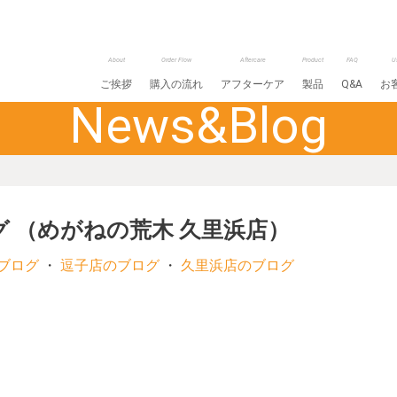
About
Order Flow
Aftercare
Product
FAQ
U
ご挨拶
購入の流れ
アフターケア
製品
Q&A
お
News&Blog
グ （めがねの荒木 久里浜店）
ブログ
・
逗子店のブログ
・
久里浜店のブログ