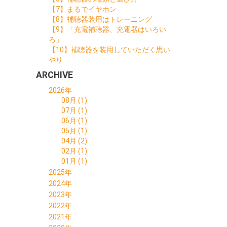
【7】まるでイヤホン
【8】補聴器装用はトレーニング
【9】「充電補聴器、充電器はいろい
ろ」
【10】補聴器を装用していただく思い
やり
ARCHIVE
2026年
08月 (1)
07月 (1)
06月 (1)
05月 (1)
04月 (2)
02月 (1)
01月 (1)
2025年
11月 (1)
2024年
10月 (1)
10月 (1)
2023年
09月 (1)
09月 (1)
12月 (1)
2022年
08月 (1)
07月 (1)
11月 (1)
12月 (3)
2021年
06月 (1)
06月 (1)
09月 (1)
11月 (3)