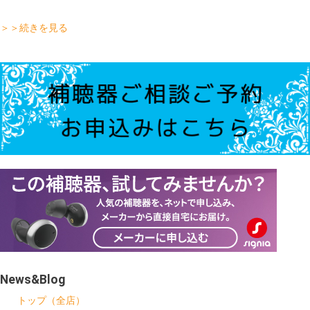
＞＞続きを見る
News&Blog
トップ（全店）