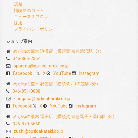
店舗
補聴器のコラム
ニュース＆ブログ
採用
プライバシーポリシー
ショップ案内
めがねの荒木 追浜店（横須賀 京急追浜駅1分）
046-866-2364
oppama@optical-araki.co.jp
Facebook
X
YouTube
Instagram
めがねの荒木 衣笠店（横須賀 JR衣笠駅2分）
046-851-0838
kinugasa@optical-araki.co.jp
Facebook
X
YouTube
Instagram
めがねの荒木 逗子店（横須賀 京急逗子・葉山駅1分）
046-870-5560
zushi@optical-araki.co.jp