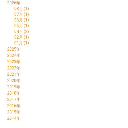
2026年
08月 (1)
07月 (1)
06月 (1)
05月 (1)
04月 (2)
02月 (1)
01月 (1)
2025年
11月 (1)
2024年
10月 (1)
10月 (1)
2023年
09月 (1)
09月 (1)
12月 (1)
2022年
08月 (1)
07月 (1)
11月 (1)
12月 (3)
2021年
06月 (1)
06月 (1)
09月 (1)
11月 (3)
12月 (2)
2020年
05月 (1)
05月 (1)
08月 (1)
10月 (2)
11月 (2)
12月 (2)
2019年
04月 (1)
04月 (1)
07月 (1)
09月 (3)
10月 (2)
11月 (2)
12月 (2)
2018年
03月 (1)
03月 (1)
06月 (1)
08月 (3)
09月 (2)
10月 (2)
11月 (2)
12月 (2)
2017年
01月 (1)
02月 (1)
05月 (2)
07月 (1)
08月 (2)
09月 (2)
10月 (3)
11月 (2)
09月 (1)
2016年
01月 (1)
04月 (1)
06月 (1)
07月 (2)
08月 (2)
09月 (2)
09月 (2)
03月 (1)
12月 (2)
2015年
03月 (1)
05月 (1)
06月 (3)
07月 (2)
08月 (3)
08月 (1)
11月 (1)
12月 (1)
2014年
02月 (1)
04月 (2)
05月 (7)
06月 (3)
07月 (2)
07月 (1)
10月 (1)
10月 (1)
12月 (1)
01月 (2)
03月 (2)
04月 (2)
05月 (2)
06月 (3)
06月 (2)