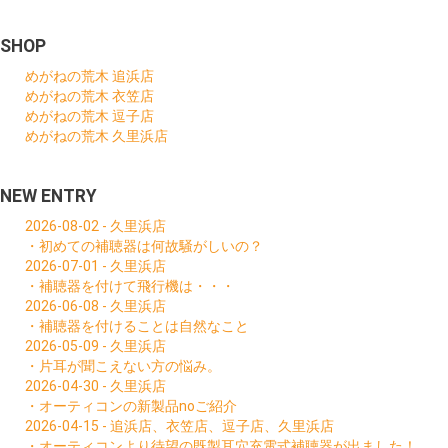
SHOP
めがねの荒木 追浜店
めがねの荒木 衣笠店
めがねの荒木 逗子店
めがねの荒木 久里浜店
NEW ENTRY
2026-08-02 - 久里浜店
・初めての補聴器は何故騒がしいの？
2026-07-01 - 久里浜店
・補聴器を付けて飛行機は・・・
2026-06-08 - 久里浜店
・補聴器を付けることは自然なこと
2026-05-09 - 久里浜店
・片耳が聞こえない方の悩み。
2026-04-30 - 久里浜店
・オーティコンの新製品noご紹介
2026-04-15 - 追浜店、衣笠店、逗子店、久里浜店
・オーティコンより待望の既製耳穴充電式補聴器が出ました！