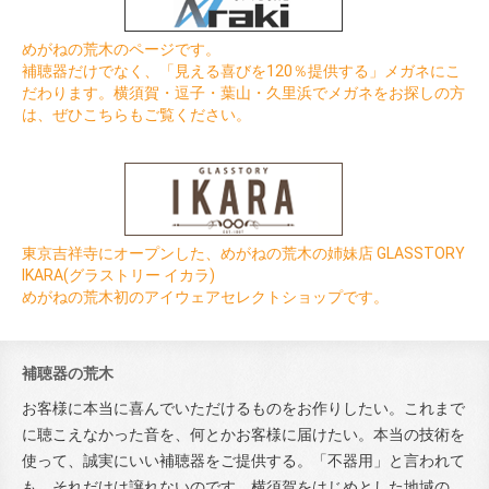
めがねの荒木のページです。
補聴器だけでなく、「見える喜びを120％提供する」メガネにこ
だわります。横須賀・逗子・葉山・久里浜でメガネをお探しの方
は、ぜひこちらもご覧ください。
東京吉祥寺にオープンした、めがねの荒木の姉妹店 GLASSTORY
IKARA(グラストリー イカラ)
めがねの荒木初のアイウェアセレクトショップです。
補聴器の荒木
お客様に本当に喜んでいただけるものをお作りしたい。これまで
に聴こえなかった音を、何とかお客様に届けたい。本当の技術を
使って、誠実にいい補聴器をご提供する。「不器用」と言われて
も、それだけは譲れないのです。横須賀をはじめとした地域の