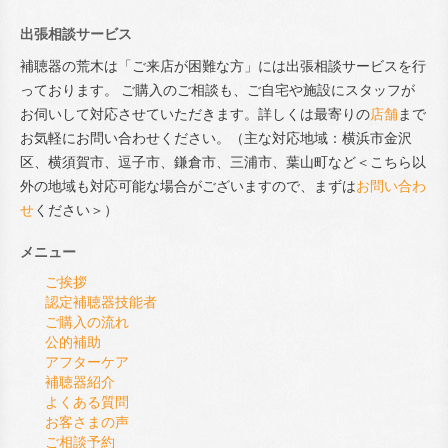
出張相談サービス
補聴器の荒木は「ご来店が困難な方」には出張相談サービスを行
っております。 ご購入のご相談も、ご自宅や施設にスタッフが
お伺いして対応させていただきます。詳しくは最寄りの
店舗
まで
お気軽にお問い合わせください。（主な対応地域：横浜市金沢
区、横須賀市、逗子市、鎌倉市、三浦市、葉山町など＜こちら以
外の地域も対応可能な場合がございますので、まずは
お問い合わ
せ
ください＞）
メニュー
ご挨拶
認定補聴器技能者
ご購入の流れ
公的補助
アフターケア
補聴器紹介
よくある質問
お客さまの声
ご相談予約