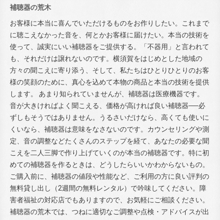
補聴器の荒木
お客様に本当に喜んでいただけるものをお作りしたい。これまで
に聴こえなかった音を、何とかお客様に届けたい。本当の技術を
使って、誠実にいい補聴器をご提供する。「不器用」と言われて
も、それだけは譲れないのです。横須賀をはじめとした地域の
方々の聞こえに寄り添う、そして、私たちはひとりひとりのお客
様の笑顔のために、真心を込めて本物の商品と本当の技術を提供
します。 あまり知られていませんが、補聴器は医療機器です。
音が大きければよく聞こえる、価格が高ければ良い補聴器──必
ずしもそうではありません。うるさいだけなら、高くても使いに
くいなら、補聴器は意味をなさないのです。カウンセリングや測
定、音の調整などたくさんのステップを経て、あなたの必要な聞
こえを二人三脚で作り上げていくのが本当の補聴器です。特に初
めての補聴器を作るときは、どうしたらいいかわからないもの。
ご購入前に、補聴器の値段や性能など、ご利用の方に良い評判の
無料貸し出し（2週間の無料レンタル）で吟味してください。障
害者福祉の対応店でもありますので、お気軽にご相談ください。
補聴器の荒木では、つねに適切なご調整や点検・アドバイスが出