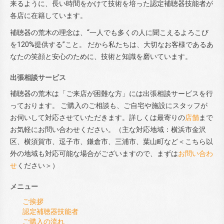
来るように、長い時間をかけて技術を培った認定補聴器技能者が
各店に在籍しています。
補聴器の荒木の理念は、“一人でも多くの人に聞こえるよろこび
を120%提供する”こと。 だから私たちは、大切なお客様であるあ
なたの笑顔と安心のために、技術と知識を磨いています。
出張相談サービス
補聴器の荒木は「ご来店が困難な方」には出張相談サービスを行
っております。 ご購入のご相談も、ご自宅や施設にスタッフが
お伺いして対応させていただきます。詳しくは最寄りの
店舗
まで
お気軽にお問い合わせください。（主な対応地域：横浜市金沢
区、横須賀市、逗子市、鎌倉市、三浦市、葉山町など＜こちら以
外の地域も対応可能な場合がございますので、まずは
お問い合わ
せ
ください＞）
メニュー
ご挨拶
認定補聴器技能者
ご購入の流れ