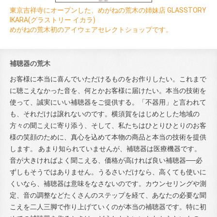
東京吉祥寺にオープンした、めがねの荒木の姉妹店 GLASSTORY
IKARA(グラストリー イカラ)
めがねの荒木初のアイウェアセレクトショップです。
補聴器の荒木
お客様に本当に喜んでいただけるものをお作りしたい。これまで
に聴こえなかった音を、何とかお客様に届けたい。本当の技術を
使って、誠実にいい補聴器をご提供する。「不器用」と言われて
も、それだけは譲れないのです。横須賀をはじめとした地域の
方々の聞こえに寄り添う、そして、私たちはひとりひとりのお客
様の笑顔のために、真心を込めて本物の商品と本当の技術を提供
します。 あまり知られていませんが、補聴器は医療機器です。
音が大きければよく聞こえる、価格が高ければ良い補聴器──必
ずしもそうではありません。うるさいだけなら、高くても使いに
くいなら、補聴器は意味をなさないのです。カウンセリングや測
定、音の調整などたくさんのステップを経て、あなたの必要な聞
こえを二人三脚で作り上げていくのが本当の補聴器です。特に初