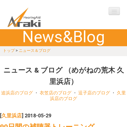
News&Blog
ご挨拶
トップ
>
ニュース＆ブログ
購入の流れ
アフターケア
ニュース & ブログ （めがねの荒木 久
里浜店）
製品
追浜店のブログ
・
衣笠店のブログ
・
逗子店のブログ
・
久里
Q&A
浜店のブログ
お客様の声
[
久里浜店
] 2018-05-29
90日間の補聴器トレーニング
ご相談予約