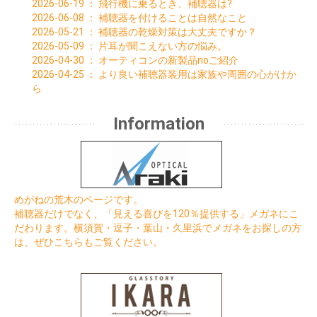
2026-06-19
：
飛行機に乗るとき、補聴器は?
2026-06-08
：
補聴器を付けることは自然なこと
2026-05-21
：
補聴器の乾燥対策は大丈夫ですか？
2026-05-09
：
片耳が聞こえない方の悩み。
2026-04-30
：
オーティコンの新製品noご紹介
2026-04-25
：
より良い補聴器装用は家族や周囲の心がけか
ら
Information
めがねの荒木のページです。
補聴器だけでなく、「見える喜びを120％提供する」メガネにこ
だわります。横須賀・逗子・葉山・久里浜でメガネをお探しの方
は、ぜひこちらもご覧ください。