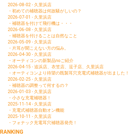
2026-08-02 - 久里浜店
・初めての補聴器は何故騒がしいの？
2026-07-01 - 久里浜店
・補聴器を付けて飛行機は・・・
2026-06-08 - 久里浜店
・補聴器を付けることは自然なこと
2026-05-09 - 久里浜店
・片耳が聞こえない方の悩み。
2026-04-30 - 久里浜店
・オーティコンの新製品noご紹介
2026-04-15 - 追浜店、衣笠店、逗子店、久里浜店
・オーティコンより待望の既製耳穴充電式補聴器が出ました！
2026-02-25 - 久里浜店
・補聴器の調整って何するの？
2026-01-03 - 久里浜店
・小さな充電補聴器！
2025-11-14 - 久里浜店
・充電式補聴器自動オン機能
2025-10-11 - 久里浜店
・フォナック充電耳穴補聴器発売！
RANKING