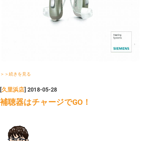
＞＞続きを見る
[
久里浜店
] 2018-05-28
補聴器はチャージでGO！