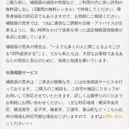
ご購入前に、補聴器の値段や性能など、ご利用の方に良い評判の
無料貸し出し（2週間の無料レンタル）で吟味してください。障
害者福祉の対応店でもありますので、お気軽にご相談ください。
補聴器の荒木では、つねに適切なご調整や点検・アドバイスが出
来るように、長い時間をかけて技術を培った認定補聴器技能者が
各店に在籍しています。
補聴器の荒木の理念は、“一人でも多くの人に聞こえるよろこび
を120%提供する”こと。 だから私たちは、大切なお客様であるあ
なたの笑顔と安心のために、技術と知識を磨いています。
出張相談サービス
補聴器の荒木は「ご来店が困難な方」には出張相談サービスを行
っております。 ご購入のご相談も、ご自宅や施設にスタッフが
お伺いして対応させていただきます。詳しくは最寄りの
店舗
まで
お気軽にお問い合わせください。（主な対応地域：横浜市金沢
区、横須賀市、逗子市、鎌倉市、三浦市、葉山町など＜こちら以
外の地域も対応可能な場合がございますので、まずは
お問い合わ
せ
ください＞）