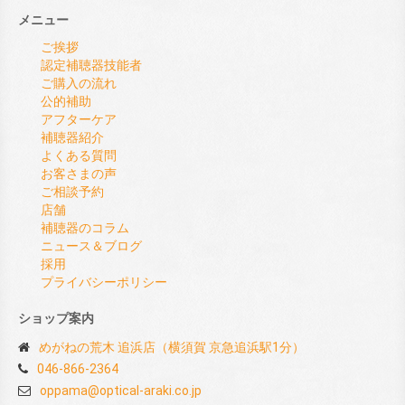
メニュー
ご挨拶
認定補聴器技能者
ご購入の流れ
公的補助
アフターケア
補聴器紹介
よくある質問
お客さまの声
ご相談予約
店舗
補聴器のコラム
ニュース＆ブログ
採用
プライバシーポリシー
ショップ案内
めがねの荒木 追浜店（横須賀 京急追浜駅1分）
046-866-2364
oppama@optical-araki.co.jp