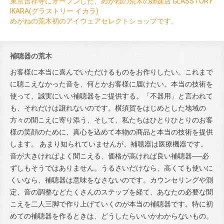
東京吉祥寺にオープンした、めがねの荒木の姉妹店 GLASSTORY
IKARA(グラストリー イカラ)
めがねの荒木初のアイウェアセレクトショップです。
補聴器の荒木
お客様に本当に喜んでいただけるものをお作りしたい。これまで
に聴こえなかった音を、何とかお客様に届けたい。本当の技術を
使って、誠実にいい補聴器をご提供する。「不器用」と言われて
も、それだけは譲れないのです。横須賀をはじめとした地域の
方々の聞こえに寄り添う、そして、私たちはひとりひとりのお客
様の笑顔のために、真心を込めて本物の商品と本当の技術を提供
します。 あまり知られていませんが、補聴器は医療機器です。
音が大きければよく聞こえる、価格が高ければ良い補聴器──必
ずしもそうではありません。うるさいだけなら、高くても使いに
くいなら、補聴器は意味をなさないのです。カウンセリングや測
定、音の調整などたくさんのステップを経て、あなたの必要な聞
こえを二人三脚で作り上げていくのが本当の補聴器です。特に初
めての補聴器を作るときは、どうしたらいいかわからないもの。