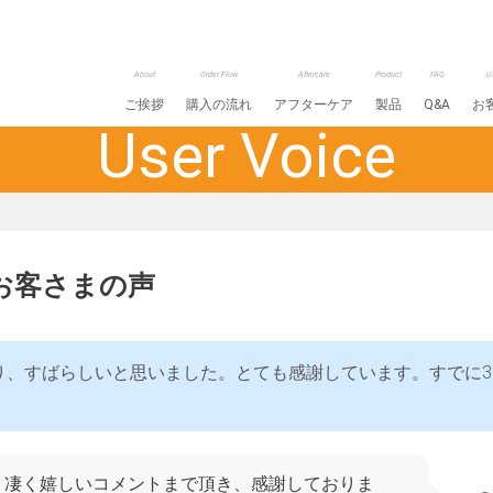
About
Order Flow
Aftercare
Product
FAQ
U
ご挨拶
購入の流れ
アフターケア
製品
Q&A
お
User Voice
お客さまの声
り、すばらしいと思いました。とても感謝しています。すでに3
。凄く嬉しいコメントまで頂き、感謝しておりま