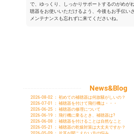
で、ゆっくり、しっかりサポートするのがめが
聴器をお使いいただけるよう、今後もお手伝い
メンテナンスも忘れずに来てくださいね。
News&Blog
2026-08-02
：
初めての補聴器は何故騒がしいの？
2026-07-01
：
補聴器を付けて飛行機は・・・
2026-06-25
：
補聴器の修理について
2026-06-19
：
飛行機に乗るとき、補聴器は?
2026-06-08
：
補聴器を付けることは自然なこと
2026-05-21
：
補聴器の乾燥対策は大丈夫ですか？
2026-05-09
：
片耳が聞こえない方の悩み。