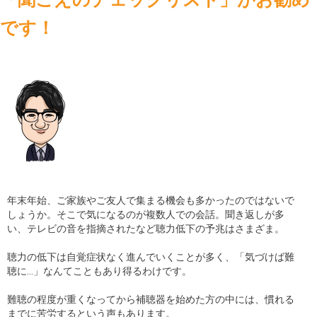
です！
店舗
コラム
ブログ
採用
年末年始、ご家族やご友人で集まる機会も多かったのではないで
しょうか。そこで気になるのが複数人での会話。聞き返しが多
い、テレビの音を指摘されたなど聴力低下の予兆はさまざま。
聴力の低下は自覚症状なく進んでいくことが多く、「気づけば難
聴に…」なんてこともあり得るわけです。
難聴の程度が重くなってから補聴器を始めた方の中には、慣れる
までに苦労するという声もあります。