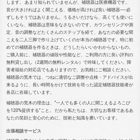
します。 あまり知られていませんが、補聴器は医療機器です。
音が大きければよく聞こえる、価格が高ければ良い補聴器──必
ずしもそうではありません。うるさいだけなら、高くても使いに
くいなら、補聴器は意味をなさないのです。カウンセリングや測
定、音の調整などたくさんのステップを経て、あなたの必要な聞
こえを二人三脚で作り上げていくのが本当の補聴器です。特に初
めての補聴器を作るときは、どうしたらいいかわからないもの。
ご購入前に、補聴器の値段や性能など、ご利用の方に良い評判の
無料貸し出し（2週間の無料レンタル）で吟味してください。障
害者福祉の対応店でもありますので、お気軽にご相談ください。
補聴器の荒木では、つねに適切なご調整や点検・アドバイスが出
来るように、長い時間をかけて技術を培った認定補聴器技能者が
各店に在籍しています。
補聴器の荒木の理念は、“一人でも多くの人に聞こえるよろこび
を120%提供する”こと。 だから私たちは、大切なお客様であるあ
なたの笑顔と安心のために、技術と知識を磨いています。
出張相談サービス