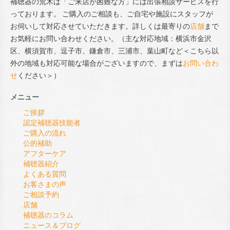
補聴器の荒木は「ご来店が困難な方」には出張相談サービスを行
っております。 ご購入のご相談も、ご自宅や施設にスタッフが
お伺いして対応させていただきます。詳しくは最寄りの
店舗
まで
お気軽にお問い合わせください。（主な対応地域：横浜市金沢
区、横須賀市、逗子市、鎌倉市、三浦市、葉山町など＜こちら以
外の地域も対応可能な場合がございますので、まずは
お問い合わ
せ
ください＞）
メニュー
ご挨拶
認定補聴器技能者
ご購入の流れ
公的補助
アフターケア
補聴器紹介
よくある質問
お客さまの声
ご相談予約
店舗
補聴器のコラム
ニュース＆ブログ