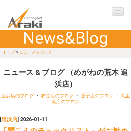
News&Blog
ご挨拶
トップ
>
ニュース＆ブログ
購入の流れ
アフターケア
ニュース & ブログ （めがねの荒木 追
浜店）
製品
追浜店のブログ
・
衣笠店のブログ
・
逗子店のブログ
・
久里
Q&A
浜店のブログ
お客様の声
[
追浜店
] 2026-01-11
「聞こえのチェックリスト」がお勧め
ご相談予約