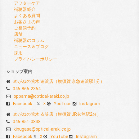
アフターケア
補聴器紹介
よくある質問
お客さまの声
ご相談予約
店舗
補聴器のコラム
ニュース＆ブログ
採用
プライバシーポリシー
ショップ案内
めがねの荒木 追浜店（横須賀 京急追浜駅1分）
046-866-2364
oppama@optical-araki.co.jp
Facebook
X
YouTube
Instagram
めがねの荒木 衣笠店（横須賀 JR衣笠駅2分）
046-851-0838
kinugasa@optical-araki.co.jp
Facebook
X
YouTube
Instagram