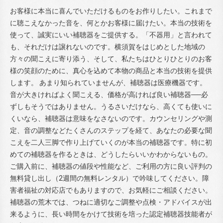
お客様に本当に喜んでいただけるものをお作りしたい。これまで
に聴こえなかった音を、何とかお客様に届けたい。本当の技術を
使って、誠実にいい補聴器をご提供する。「不器用」と言われて
も、それだけは譲れないのです。横須賀をはじめとした地域の
方々の聞こえに寄り添う、そして、私たちはひとりひとりのお客
様の笑顔のために、真心を込めて本物の商品と本当の技術を提供
します。 あまり知られていませんが、補聴器は医療機器です。
音が大きければよく聞こえる、価格が高ければ良い補聴器──必
ずしもそうではありません。うるさいだけなら、高くても使いに
くいなら、補聴器は意味をなさないのです。カウンセリングや測
定、音の調整などたくさんのステップを経て、あなたの必要な聞
こえを二人三脚で作り上げていくのが本当の補聴器です。特に初
めての補聴器を作るときは、どうしたらいいかわからないもの。
ご購入前に、補聴器の値段や性能など、ご利用の方に良い評判の
無料貸し出し（2週間の無料レンタル）で吟味してください。障
害者福祉の対応店でもありますので、お気軽にご相談ください。
補聴器の荒木では、つねに適切なご調整や点検・アドバイスが出
来るように、長い時間をかけて技術を培った認定補聴器技能者が