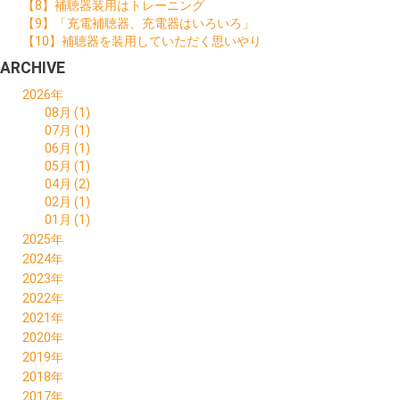
【8】補聴器装用はトレーニング
【9】「充電補聴器、充電器はいろいろ」
【10】補聴器を装用していただく思いやり
ARCHIVE
2026年
08月 (1)
07月 (1)
06月 (1)
05月 (1)
04月 (2)
02月 (1)
01月 (1)
2025年
11月 (1)
2024年
10月 (1)
10月 (1)
2023年
09月 (1)
09月 (1)
12月 (1)
2022年
08月 (1)
07月 (1)
11月 (1)
12月 (3)
2021年
06月 (1)
06月 (1)
09月 (1)
11月 (3)
12月 (2)
2020年
05月 (1)
05月 (1)
08月 (1)
10月 (2)
11月 (2)
12月 (2)
2019年
04月 (1)
04月 (1)
07月 (1)
09月 (3)
10月 (2)
11月 (2)
12月 (2)
2018年
03月 (1)
03月 (1)
06月 (1)
08月 (3)
09月 (2)
10月 (2)
11月 (2)
12月 (2)
2017年
01月 (1)