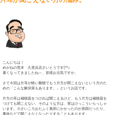
店舗
コラム
ブログ
採用
こんにちは！
めがねの荒木 久里浜店さいとうです(^^♪
暑くなってきましたね～、皆様お元気ですか。
さて今回は片耳が軽い難聴でもう片方が聞こえないという方のた
めの「こんな解決策もあります。」というお話です。
片方の耳は補聴器をつければ聞こえるけど、もう片方は補聴器を
つけても聞こえない、そのような方は、実はけっこういらっしゃ
います。小さいころおたふく風邪にかかったのが原因だったり、
事故などで聞こえなくなったりすることもあります。