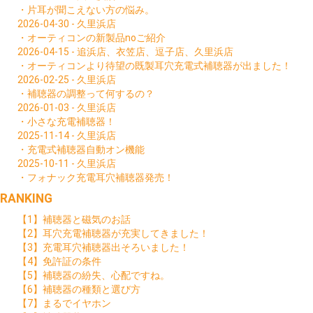
・片耳が聞こえない方の悩み。
2026-04-30 - 久里浜店
・オーティコンの新製品noご紹介
2026-04-15 - 追浜店、衣笠店、逗子店、久里浜店
・オーティコンより待望の既製耳穴充電式補聴器が出ました！
2026-02-25 - 久里浜店
・補聴器の調整って何するの？
2026-01-03 - 久里浜店
・小さな充電補聴器！
2025-11-14 - 久里浜店
・充電式補聴器自動オン機能
2025-10-11 - 久里浜店
・フォナック充電耳穴補聴器発売！
RANKING
【1】補聴器と磁気のお話
【2】耳穴充電補聴器が充実してきました！
【3】充電耳穴補聴器出そろいました！
【4】免許証の条件
【5】補聴器の紛失、心配ですね。
【6】補聴器の種類と選び方
【7】まるでイヤホン