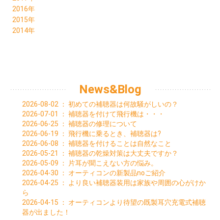
02月 (1)
05月 (2)
07月 (1)
08月 (2)
09月 (2)
10月 (3)
11月 (2)
09月 (1)
2016年
01月 (1)
04月 (1)
06月 (1)
07月 (2)
08月 (2)
09月 (2)
09月 (2)
03月 (1)
12月 (2)
2015年
03月 (1)
05月 (1)
06月 (3)
07月 (2)
08月 (3)
08月 (1)
11月 (1)
12月 (1)
2014年
02月 (1)
04月 (2)
05月 (7)
06月 (3)
07月 (2)
07月 (1)
10月 (1)
10月 (1)
12月 (1)
01月 (2)
03月 (2)
04月 (2)
05月 (2)
06月 (3)
06月 (2)
09月 (2)
04月 (2)
02月 (2)
03月 (2)
04月 (2)
05月 (3)
05月 (2)
08月 (1)
02月 (1)
01月 (2)
02月 (2)
03月 (3)
04月 (2)
05月 (1)
01月 (1)
01月 (2)
02月 (3)
03月 (2)
02月 (1)
01月 (2)
02月 (1)
News&Blog
01月 (3)
01月 (2)
2026-08-02
：
初めての補聴器は何故騒がしいの？
2026-07-01
：
補聴器を付けて飛行機は・・・
2026-06-25
：
補聴器の修理について
2026-06-19
：
飛行機に乗るとき、補聴器は?
2026-06-08
：
補聴器を付けることは自然なこと
2026-05-21
：
補聴器の乾燥対策は大丈夫ですか？
2026-05-09
：
片耳が聞こえない方の悩み。
2026-04-30
：
オーティコンの新製品noご紹介
2026-04-25
：
より良い補聴器装用は家族や周囲の心がけか
ら
2026-04-15
：
オーティコンより待望の既製耳穴充電式補聴
器が出ました！