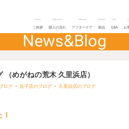
About
Order Flow
Aftercare
Product
FAQ
U
ご挨拶
購入の流れ
アフターケア
製品
Q&A
お
News&Blog
グ （めがねの荒木 久里浜店）
ブログ
・
逗子店のブログ
・
久里浜店のブログ
た！