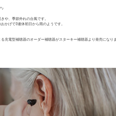
^♪
思きや、季節外れの台風です。
のおかげで3連休初日から雨のようです。
まる充電型補聴器のオーダー補聴器がスターキー補聴器より発売になり