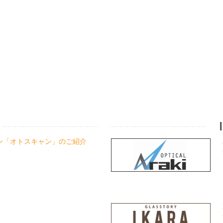
ャン「オトスキャン」のご紹介