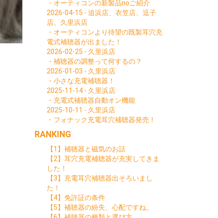
・オーティコンの新製品noご紹介
2026-04-15 - 追浜店、衣笠店、逗子
店、久里浜店
・オーティコンより待望の既製耳穴充
電式補聴器が出ました！
2026-02-25 - 久里浜店
・補聴器の調整って何するの？
2026-01-03 - 久里浜店
・小さな充電補聴器！
2025-11-14 - 久里浜店
・充電式補聴器自動オン機能
2025-10-11 - 久里浜店
・フォナック充電耳穴補聴器発売！
RANKING
【1】補聴器と磁気のお話
【2】耳穴充電補聴器が充実してきま
した！
【3】充電耳穴補聴器出そろいまし
た！
【4】免許証の条件
【5】補聴器の紛失、心配ですね。
【6】補聴器の種類と選び方