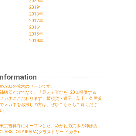
12月 (2)
2020年
05月 (1)
05月 (1)
08月 (1)
10月 (2)
11月 (2)
12月 (2)
2019年
04月 (1)
04月 (1)
07月 (1)
09月 (3)
10月 (2)
11月 (2)
12月 (2)
2018年
03月 (1)
03月 (1)
06月 (1)
08月 (3)
09月 (2)
10月 (2)
11月 (2)
12月 (2)
2017年
01月 (1)
02月 (1)
05月 (2)
07月 (1)
08月 (2)
09月 (2)
10月 (3)
11月 (2)
09月 (1)
2016年
01月 (1)
04月 (1)
06月 (1)
07月 (2)
08月 (2)
09月 (2)
09月 (2)
03月 (1)
12月 (2)
2015年
03月 (1)
05月 (1)
06月 (3)
07月 (2)
08月 (3)
08月 (1)
11月 (1)
12月 (1)
2014年
02月 (1)
04月 (2)
05月 (7)
06月 (3)
07月 (2)
07月 (1)
10月 (1)
10月 (1)
12月 (1)
01月 (2)
03月 (2)
04月 (2)
05月 (2)
06月 (3)
06月 (2)
09月 (2)
04月 (2)
02月 (2)
03月 (2)
04月 (2)
05月 (3)
05月 (2)
08月 (1)
02月 (1)
01月 (2)
02月 (2)
03月 (3)
04月 (2)
05月 (1)
01月 (1)
01月 (2)
02月 (3)
03月 (2)
02月 (1)
01月 (2)
02月 (1)
Information
01月 (3)
01月 (2)
めがねの荒木のページです。
補聴器だけでなく、「見える喜びを120％提供する」
メガネにこだわります。横須賀・逗子・葉山・久里浜
でメガネをお探しの方は、ぜひこちらもご覧くださ
い。
東京吉祥寺にオープンした、めがねの荒木の姉妹店
GLASSTORY IKARA(グラストリー イカラ)