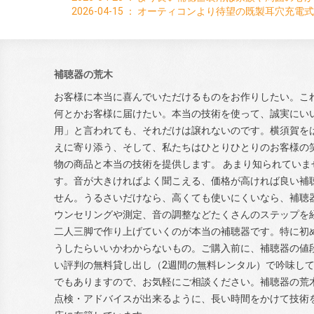
2026-04-15
：
オーティコンより待望の既製耳穴充電式
補聴器の荒木
お客様に本当に喜んでいただけるものをお作りしたい。こ
何とかお客様に届けたい。本当の技術を使って、誠実にい
用」と言われても、それだけは譲れないのです。横須賀を
えに寄り添う、そして、私たちはひとりひとりのお客様の
物の商品と本当の技術を提供します。 あまり知られていま
す。音が大きければよく聞こえる、価格が高ければ良い補
せん。うるさいだけなら、高くても使いにくいなら、補聴
ウンセリングや測定、音の調整などたくさんのステップを
二人三脚で作り上げていくのが本当の補聴器です。特に初
うしたらいいかわからないもの。ご購入前に、補聴器の値
い評判の無料貸し出し（2週間の無料レンタル）で吟味し
でもありますので、お気軽にご相談ください。補聴器の荒
点検・アドバイスが出来るように、長い時間をかけて技術