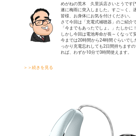
めがねの荒木 久里浜店さいとうです(^
遂に梅雨に突入しました。すご～く、
皆様、お身体にお気を付けください。
さて今回は「充電式補聴器」のご紹介
「今までもあったでしょ。」たしかに
しかし今回は電池寿命が長～くなって
今までは20時間から24時間ぐらいで
っかり充電忘れしても2日間持ちますの
れば、わずか10分で3時間使えます。
＞＞続きを見る