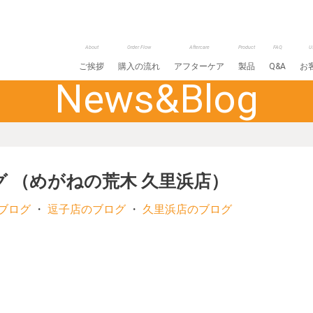
About
Order Flow
Aftercare
Product
FAQ
U
ご挨拶
購入の流れ
アフターケア
製品
Q&A
お
News&Blog
グ （めがねの荒木 久里浜店）
ブログ
・
逗子店のブログ
・
久里浜店のブログ