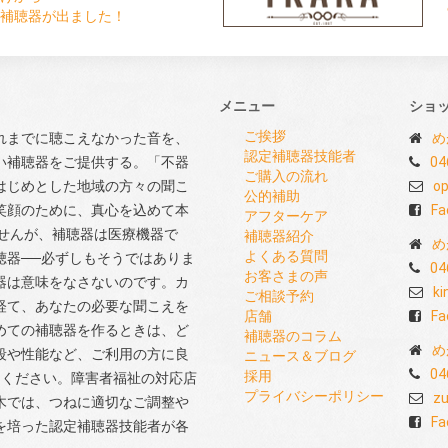
補聴器が出ました！
メニュー
ショ
ご挨拶
れまでに聴こえなかった音を、
め
認定補聴器技能者
い補聴器をご提供する。「不器
04
ご購入の流れ
はじめとした地域の方々の聞こ
op
公的補助
笑顔のために、真心を込めて本
Fa
アフターケア
せんが、補聴器は医療機器で
補聴器紹介
め
よくある質問
聴器──必ずしもそうではありま
04
お客さまの声
器は意味をなさないのです。カ
ki
ご相談予約
経て、あなたの必要な聞こえを
店舗
Fa
めての補聴器を作るときは、ど
補聴器のコラム
め
段や性能など、ご利用の方に良
ニュース＆ブログ
04
採用
てください。障害者福祉の対応店
プライバシーポリシー
zu
木では、つねに適切なご調整や
Fa
を培った認定補聴器技能者が各