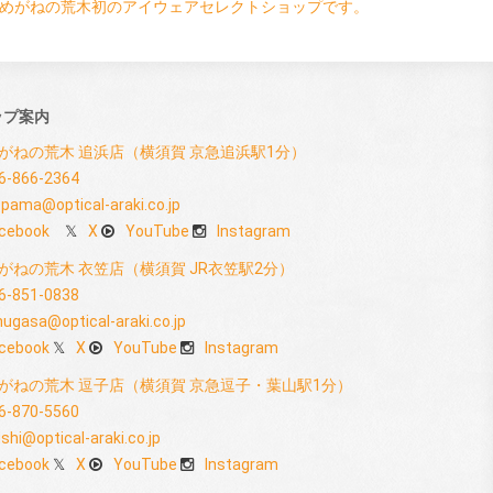
めがねの荒木初のアイウェアセレクトショップです。
ップ案内
がねの荒木 追浜店（横須賀 京急追浜駅1分）
6-866-2364
pama@optical-araki.co.jp
cebook
X
YouTube
Instagram
がねの荒木 衣笠店（横須賀 JR衣笠駅2分）
6-851-0838
nugasa@optical-araki.co.jp
cebook
X
YouTube
Instagram
がねの荒木 逗子店（横須賀 京急逗子・葉山駅1分）
6-870-5560
shi@optical-araki.co.jp
cebook
X
YouTube
Instagram