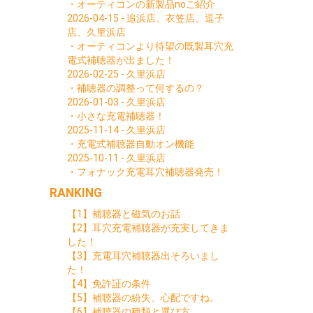
・オーティコンの新製品noご紹介
2026-04-15 - 追浜店、衣笠店、逗子
店、久里浜店
・オーティコンより待望の既製耳穴充
電式補聴器が出ました！
2026-02-25 - 久里浜店
・補聴器の調整って何するの？
2026-01-03 - 久里浜店
・小さな充電補聴器！
2025-11-14 - 久里浜店
・充電式補聴器自動オン機能
2025-10-11 - 久里浜店
・フォナック充電耳穴補聴器発売！
RANKING
【1】補聴器と磁気のお話
【2】耳穴充電補聴器が充実してきま
した！
【3】充電耳穴補聴器出そろいまし
た！
【4】免許証の条件
【5】補聴器の紛失、心配ですね。
【6】補聴器の種類と選び方