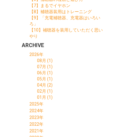
【7】まるでイヤホン
【8】補聴器装用はトレーニング
【9】「充電補聴器、充電器はいろい
ろ」
【10】補聴器を装用していただく思い
やり
ARCHIVE
2026年
08月 (1)
07月 (1)
06月 (1)
05月 (1)
04月 (2)
02月 (1)
01月 (1)
2025年
11月 (1)
2024年
10月 (1)
10月 (1)
2023年
09月 (1)
09月 (1)
12月 (1)
2022年
08月 (1)
07月 (1)
11月 (1)
12月 (3)
2021年
06月 (1)
06月 (1)
09月 (1)
11月 (3)