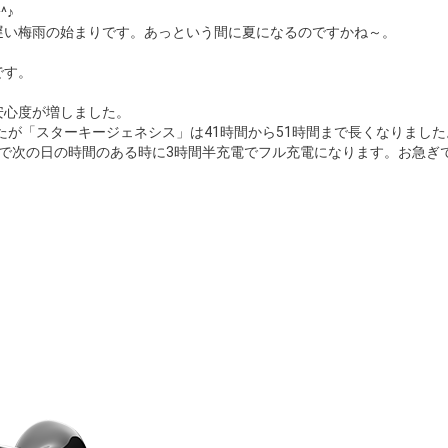
^♪
遅い梅雨の始まりです。あっという間に夏になるのですかね～。
です。
！
安心度が増しました。
したが「スターキージェネシス」は41時間から51時間まで長くなりました
で次の日の時間のある時に3時間半充電でフル充電になります。お急ぎ