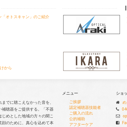
ャン「オトスキャン」のご紹介
けから
メニュー
ショ
ご挨拶
れまでに聴こえなかった音を、
め
認定補聴器技能者
い補聴器をご提供する。「不器
04
ご購入の流れ
はじめとした地域の方々の聞こ
op
公的補助
笑顔のために、真心を込めて本
Fa
アフターケア