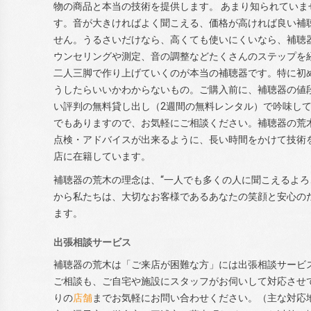
物の商品と本当の技術を提供します。 あまり知られていま
す。音が大きければよく聞こえる、価格が高ければ良い補
せん。うるさいだけなら、高くても使いにくいなら、補聴
ウンセリングや測定、音の調整などたくさんのステップを
二人三脚で作り上げていくのが本当の補聴器です。特に初
うしたらいいかわからないもの。ご購入前に、補聴器の値
い評判の無料貸し出し（2週間の無料レンタル）で吟味し
でもありますので、お気軽にご相談ください。補聴器の荒
点検・アドバイスが出来るように、長い時間をかけて技術
店に在籍しています。
補聴器の荒木の理念は、“一人でも多くの人に聞こえるよろこ
から私たちは、大切なお客様であるあなたの笑顔と安心の
ます。
出張相談サービス
補聴器の荒木は「ご来店が困難な方」には出張相談サービス
ご相談も、ご自宅や施設にスタッフがお伺いして対応させ
りの
店舗
までお気軽にお問い合わせください。（主な対応