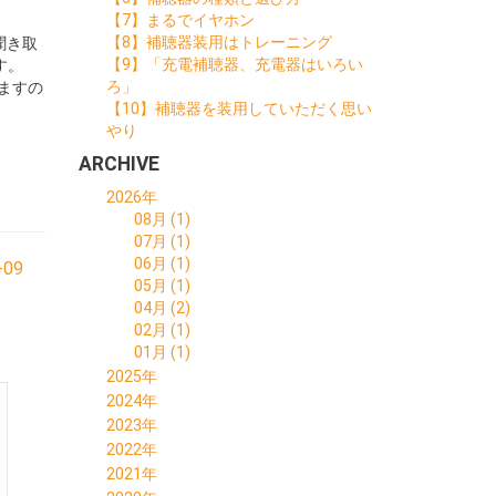
【7】まるでイヤホン
【8】補聴器装用はトレーニング
聞き取
【9】「充電補聴器、充電器はいろい
す。
ろ」
ますの
【10】補聴器を装用していただく思い
やり
ARCHIVE
2026年
08月 (1)
07月 (1)
06月 (1)
-09
05月 (1)
04月 (2)
02月 (1)
01月 (1)
2025年
11月 (1)
2024年
10月 (1)
10月 (1)
2023年
09月 (1)
09月 (1)
12月 (1)
2022年
08月 (1)
07月 (1)
11月 (1)
12月 (3)
2021年
06月 (1)
06月 (1)
09月 (1)
11月 (3)