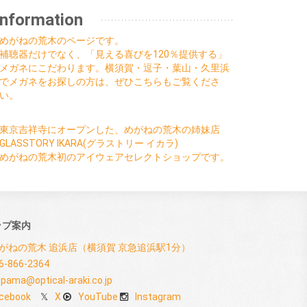
Information
めがねの荒木のページです。
補聴器だけでなく、「見える喜びを120％提供する」
メガネにこだわります。横須賀・逗子・葉山・久里浜
でメガネをお探しの方は、ぜひこちらもご覧くださ
い。
東京吉祥寺にオープンした、めがねの荒木の姉妹店
GLASSTORY IKARA(グラストリー イカラ)
めがねの荒木初のアイウェアセレクトショップです。
ップ案内
がねの荒木 追浜店（横須賀 京急追浜駅1分）
6-866-2364
pama@optical-araki.co.jp
cebook
X
YouTube
Instagram