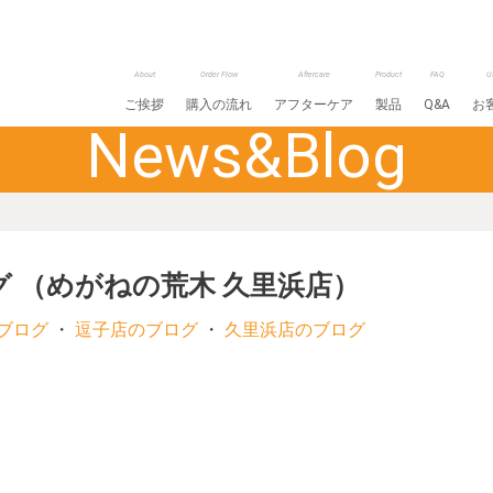
About
Order Flow
Aftercare
Product
FAQ
U
ご挨拶
購入の流れ
アフターケア
製品
Q&A
お
News&Blog
グ （めがねの荒木 久里浜店）
ブログ
・
逗子店のブログ
・
久里浜店のブログ