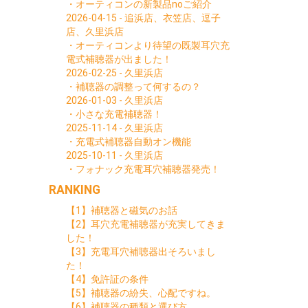
・オーティコンの新製品noご紹介
2026-04-15 - 追浜店、衣笠店、逗子
店、久里浜店
・オーティコンより待望の既製耳穴充
電式補聴器が出ました！
2026-02-25 - 久里浜店
・補聴器の調整って何するの？
2026-01-03 - 久里浜店
・小さな充電補聴器！
2025-11-14 - 久里浜店
・充電式補聴器自動オン機能
2025-10-11 - 久里浜店
・フォナック充電耳穴補聴器発売！
RANKING
【1】補聴器と磁気のお話
【2】耳穴充電補聴器が充実してきま
した！
【3】充電耳穴補聴器出そろいまし
た！
【4】免許証の条件
【5】補聴器の紛失、心配ですね。
【6】補聴器の種類と選び方