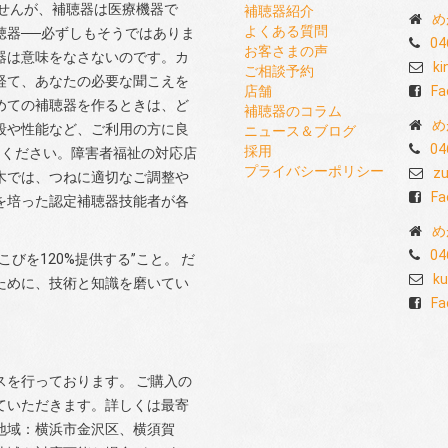
せんが、補聴器は医療機器で
補聴器紹介
め
よくある質問
聴器──必ずしもそうではありま
04
お客さまの声
器は意味をなさないのです。カ
ki
ご相談予約
経て、あなたの必要な聞こえを
店舗
Fa
めての補聴器を作るときは、ど
補聴器のコラム
め
段や性能など、ご利用の方に良
ニュース＆ブログ
04
採用
てください。障害者福祉の対応店
プライバシーポリシー
zu
木では、つねに適切なご調整や
Fa
を培った認定補聴器技能者が各
め
04
びを120%提供する”こと。 だ
ku
ために、技術と知識を磨いてい
Fa
を行っております。 ご購入の
ていただきます。詳しくは最寄
地域：横浜市金沢区、横須賀